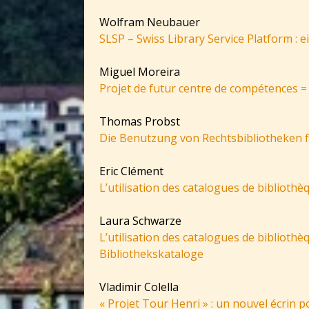
Wolfram Neubauer
SLSP – Swiss Library Service Platform : e
Miguel Moreira
Projet de futur centre de compétences 
Thomas Probst
Die Benutzung von Rechtsbibliotheken fr
Eric Clément
L’utilisation des catalogues de bibliothè
Laura Schwarze
L’utilisation des catalogues de bibliot
Bibliothekskataloge
Vladimir Colella
« Projet Tour Henri » : un nouvel écrin p